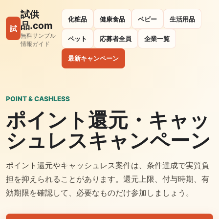
試供
化粧品
健康食品
ベビー
生活用品
品.com
試
無料サンプル
ペット
応募者全員
企業一覧
情報ガイド
最新キャンペーン
POINT & CASHLESS
ポイント還元・キャッ
シュレスキャンペーン
ポイント還元やキャッシュレス案件は、条件達成で実質負
担を抑えられることがあります。還元上限、付与時期、有
効期限を確認して、必要なものだけ参加しましょう。