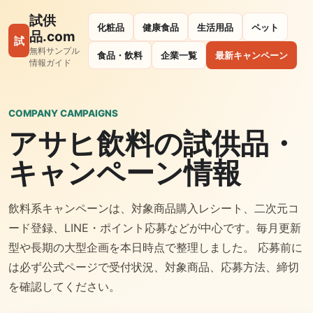
試供
化粧品
健康食品
生活用品
ペット
品.com
試
無料サンプル
食品・飲料
企業一覧
最新キャンペーン
情報ガイド
COMPANY CAMPAIGNS
アサヒ飲料の試供品・
キャンペーン情報
飲料系キャンペーンは、対象商品購入レシート、二次元コ
ード登録、LINE・ポイント応募などが中心です。毎月更新
型や長期の大型企画を本日時点で整理しました。 応募前に
は必ず公式ページで受付状況、対象商品、応募方法、締切
を確認してください。